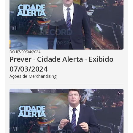
i
d
e
o
DO R7
/
09/04/2024
Prever - Cidade Alerta - Exibido
07/03/2024
Ações de Merchandising