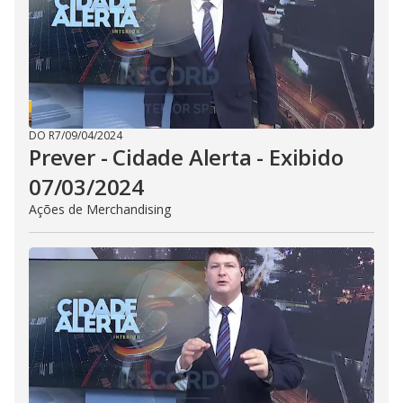
d
e
o
DO R7
/
09/04/2024
Prever - Cidade Alerta - Exibido
07/03/2024
Ações de Merchandising