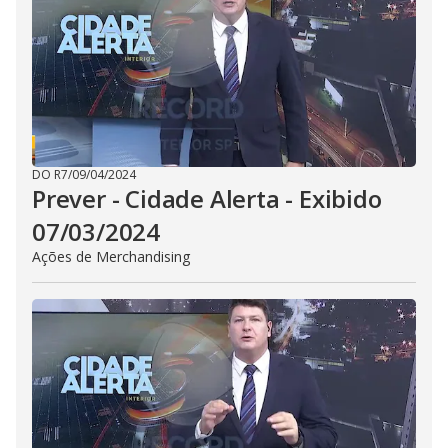
i
d
e
o
DO R7
/
09/04/2024
Prever - Cidade Alerta - Exibido
07/03/2024
Ações de Merchandising