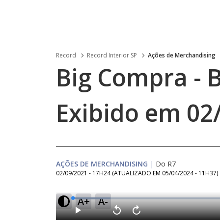
Record
Record Interior SP
Ações de Merchandising
Big Compra - B
Exibido em 02
AÇÕES DE MERCHANDISING
|
Do R7
02/09/2021 - 17H24
(ATUALIZADO EM
05/04/2024 - 11H37
)
A+
A-
L
o
a
d
P
V
A
e