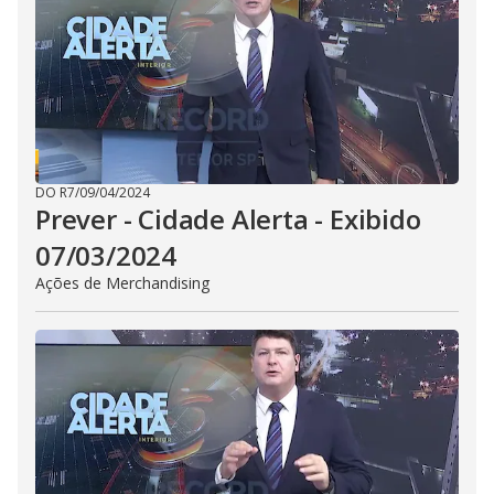
i
d
e
o
DO R7
/
09/04/2024
Prever - Cidade Alerta - Exibido
07/03/2024
Ações de Merchandising