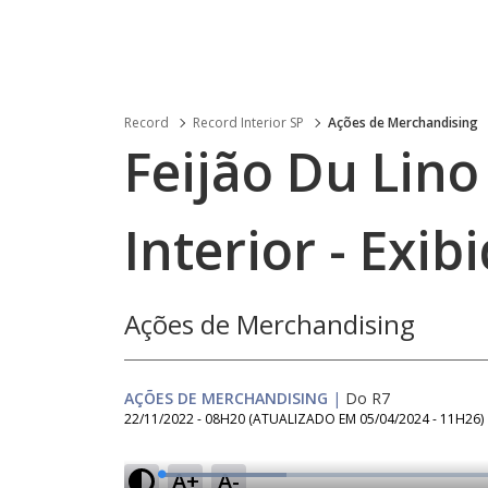
Record
Record Interior SP
Ações de Merchandising
Feijão Du Lino
Interior - Exi
Ações de Merchandising
AÇÕES DE MERCHANDISING
|
Do R7
22/11/2022 - 08H20
(ATUALIZADO EM
05/04/2024 - 11H26
)
A+
A-
L