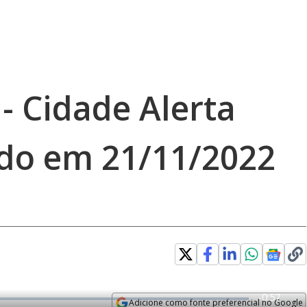
 - Cidade Alerta
bido em 21/11/2022
R
-
0:57
Adicione como fonte preferencial no Google