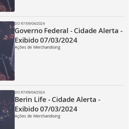
i
d
DO R7
/
09/04/2024
Governo Federal - Cidade Alerta -
Exibido 07/03/2024
e
Ações de Merchandising
o
DO R7
/
09/04/2024
Berin Life - Cidade Alerta -
Exibido 07/03/2024
Ações de Merchandising