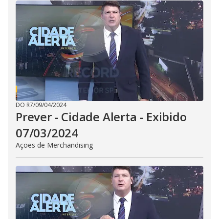
i
d
e
o
DO R7
/
09/04/2024
Prever - Cidade Alerta - Exibido
07/03/2024
Ações de Merchandising