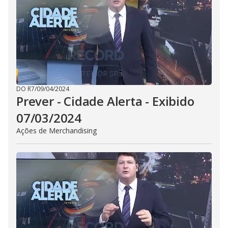
i
d
e
o
DO R7
/
09/04/2024
Prever - Cidade Alerta - Exibido
07/03/2024
Ações de Merchandising