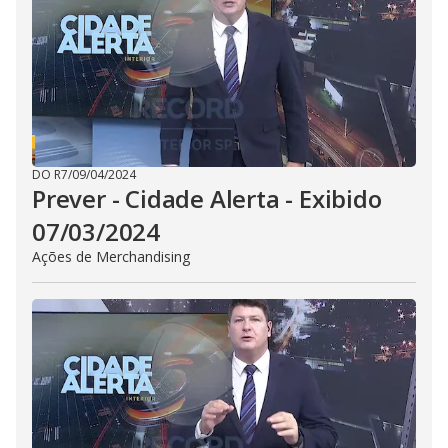
i
d
e
o
DO R7
/
09/04/2024
Prever - Cidade Alerta - Exibido
07/03/2024
Ações de Merchandising