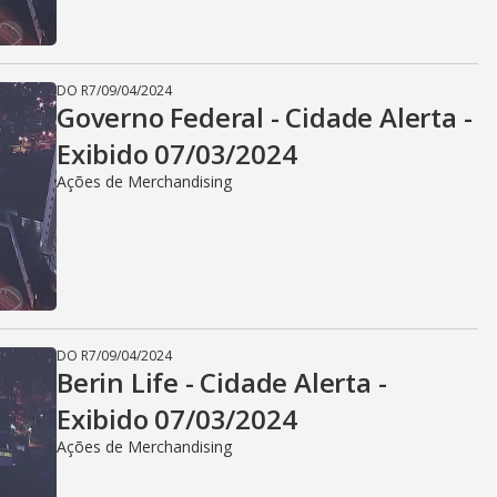
i
d
DO R7
/
09/04/2024
Governo Federal - Cidade Alerta -
Exibido 07/03/2024
e
Ações de Merchandising
o
DO R7
/
09/04/2024
Berin Life - Cidade Alerta -
Exibido 07/03/2024
Ações de Merchandising