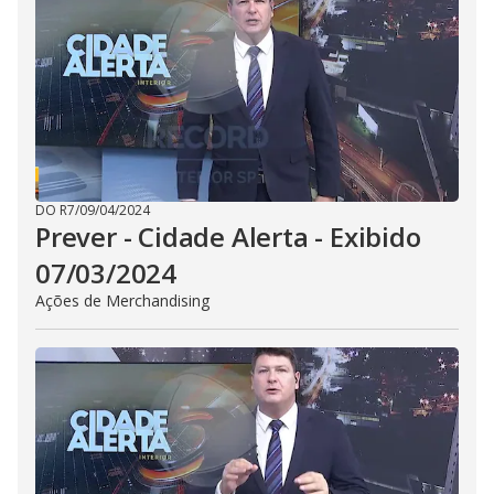
i
d
e
o
DO R7
/
09/04/2024
Prever - Cidade Alerta - Exibido
07/03/2024
Ações de Merchandising