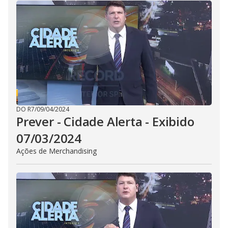
i
d
e
o
DO R7
/
09/04/2024
Prever - Cidade Alerta - Exibido
07/03/2024
Ações de Merchandising