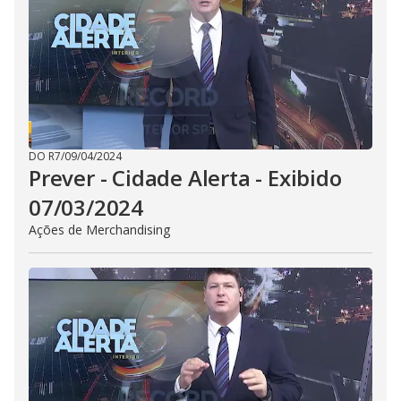
i
d
e
o
DO R7
/
09/04/2024
Prever - Cidade Alerta - Exibido
07/03/2024
Ações de Merchandising