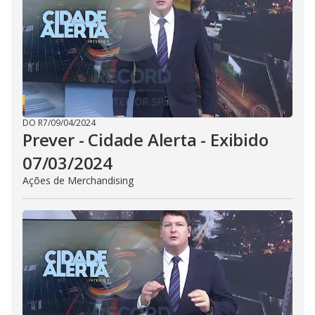
i
d
e
o
DO R7
/
09/04/2024
Prever - Cidade Alerta - Exibido
07/03/2024
Ações de Merchandising