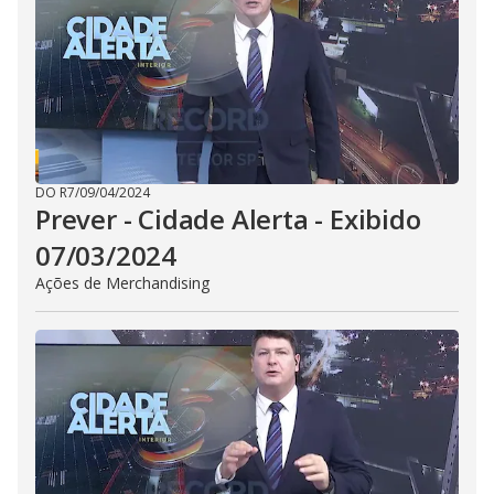
i
d
e
o
DO R7
/
09/04/2024
Prever - Cidade Alerta - Exibido
07/03/2024
Ações de Merchandising