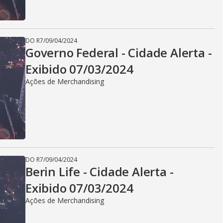
i
d
DO R7
/
09/04/2024
Governo Federal - Cidade Alerta -
Exibido 07/03/2024
e
Ações de Merchandising
o
DO R7
/
09/04/2024
Berin Life - Cidade Alerta -
Exibido 07/03/2024
Ações de Merchandising