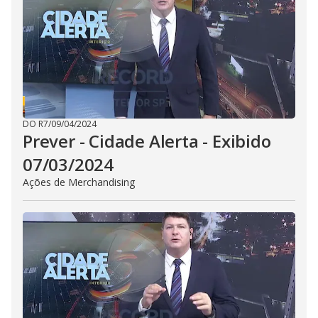
i
d
e
o
DO R7
/
09/04/2024
Prever - Cidade Alerta - Exibido
07/03/2024
Ações de Merchandising