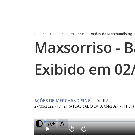
Record
Record Interior SP
Ações de Merchandising
Maxsorriso - B
Exibido em 02
AÇÕES DE MERCHANDISING
|
Do R7
27/06/2022 - 17H21
(ATUALIZADO EM
05/04/2024 - 11H51
)
A+
A-
L
o
a
d
P
V
A
e