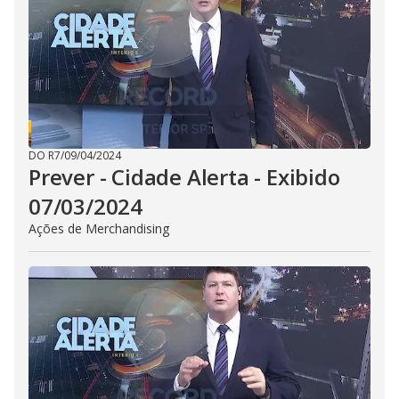
i
d
e
o
DO R7
/
09/04/2024
Prever - Cidade Alerta - Exibido
07/03/2024
Ações de Merchandising