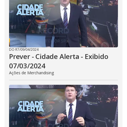
i
d
e
o
DO R7
/
09/04/2024
Prever - Cidade Alerta - Exibido
07/03/2024
Ações de Merchandising