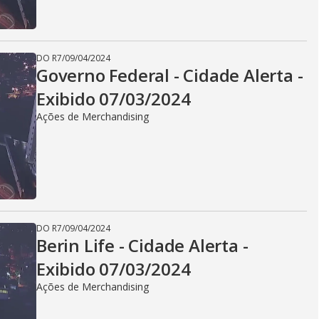
i
d
DO R7
/
09/04/2024
Governo Federal - Cidade Alerta -
Exibido 07/03/2024
e
Ações de Merchandising
o
DO R7
/
09/04/2024
Berin Life - Cidade Alerta -
Exibido 07/03/2024
Ações de Merchandising