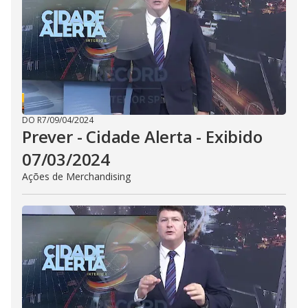
i
d
e
o
DO R7
/
09/04/2024
Prever - Cidade Alerta - Exibido
07/03/2024
Ações de Merchandising