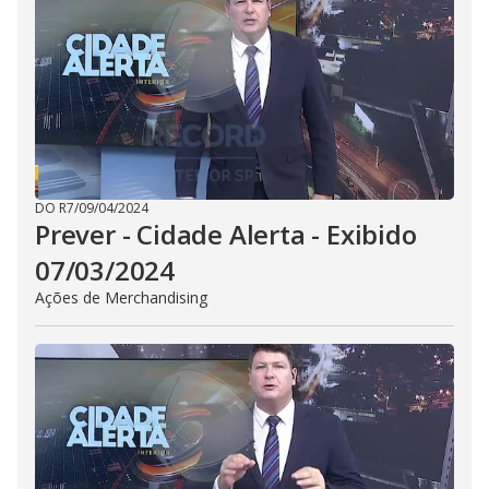
i
d
e
o
DO R7
/
09/04/2024
Prever - Cidade Alerta - Exibido
07/03/2024
Ações de Merchandising