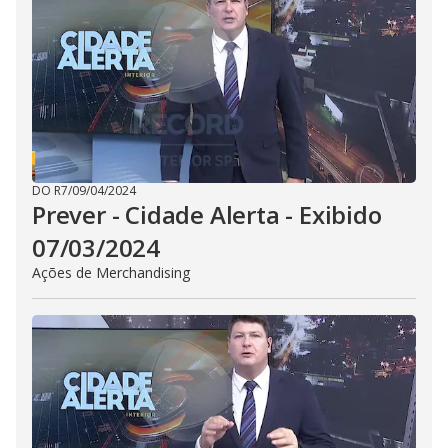
i
d
e
o
DO R7
/
09/04/2024
Prever - Cidade Alerta - Exibido
07/03/2024
Ações de Merchandising