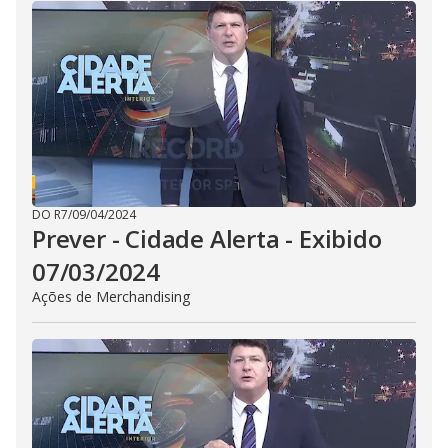
i
d
e
o
DO R7
/
09/04/2024
Prever - Cidade Alerta - Exibido
07/03/2024
Ações de Merchandising