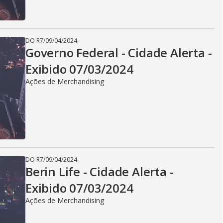
i
d
DO R7
/
09/04/2024
Governo Federal - Cidade Alerta -
Exibido 07/03/2024
e
Ações de Merchandising
o
DO R7
/
09/04/2024
Berin Life - Cidade Alerta -
Exibido 07/03/2024
Ações de Merchandising