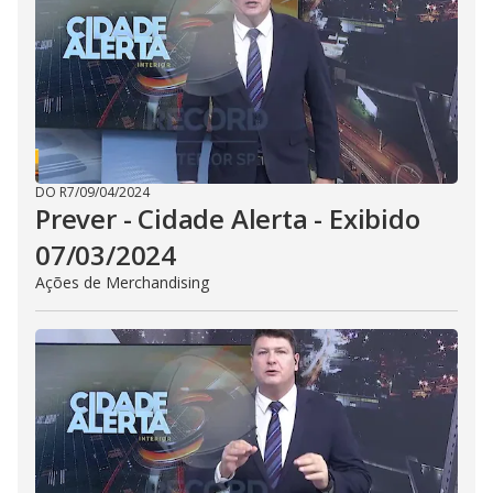
i
d
e
o
DO R7
/
09/04/2024
Prever - Cidade Alerta - Exibido
07/03/2024
Ações de Merchandising