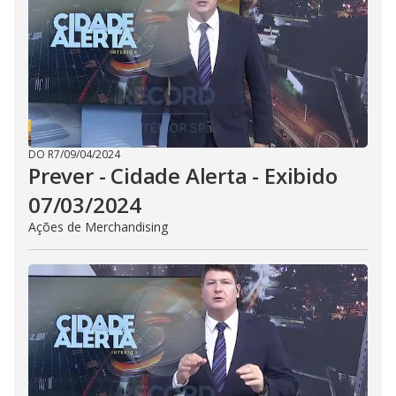
i
d
e
o
DO R7
/
09/04/2024
Prever - Cidade Alerta - Exibido
07/03/2024
Ações de Merchandising