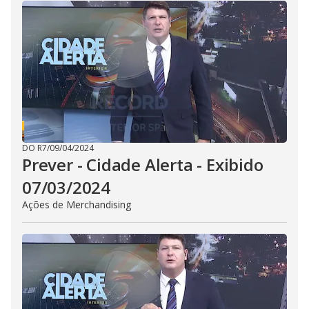
i
d
e
o
DO R7
/
09/04/2024
Prever - Cidade Alerta - Exibido
07/03/2024
Ações de Merchandising