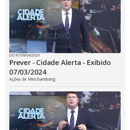
i
d
e
o
DO R7
/
09/04/2024
Prever - Cidade Alerta - Exibido
07/03/2024
Ações de Merchandising