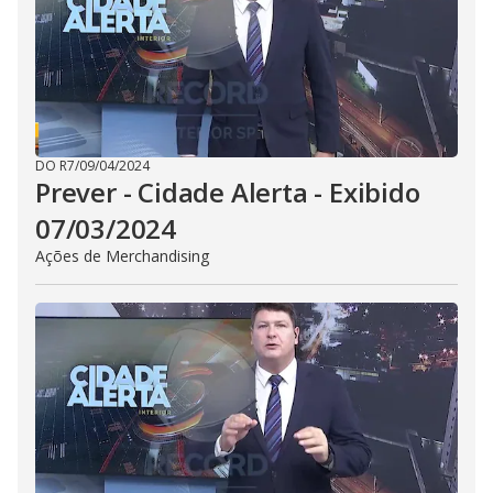
d
e
o
DO R7
/
09/04/2024
Prever - Cidade Alerta - Exibido
07/03/2024
Ações de Merchandising