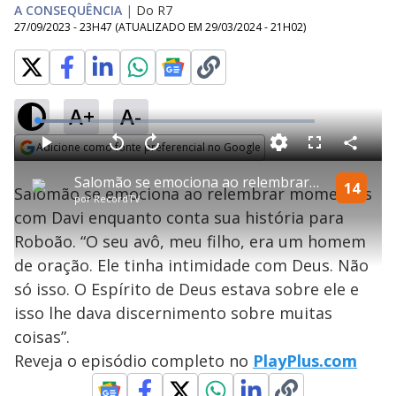
A CONSEQUÊNCIA
|
Do R7
27/09/2023 - 23H47
(ATUALIZADO EM
29/03/2024 - 21H02
)
A+
A-
L
o
a
Adicione como fonte preferencial no Google
d
C
P
V
A
P
F
e
o
l
o
v
u
Opens in new window
d
m
a
l
a
l
:
Salomão se emociona ao relembrar momentos com Davi: "Ele tinha intimidade com Deus" | Reis
p
y
t
n
l
14
1
Salomão se emociona ao relembrar momentos
a
a
ç
s
6
por
RecordTV
r
r
a
c
.
t
1
r
l
r
3
com Davi enquanto conta sua história para
i
0
1
e
4
l
s
0
e
%
h
Roboão. “O seu avô, meu filho, era um homem
e
s
n
a
g
e
r
u
g
de oração. Ele tinha intimidade com Deus. Não
n
u
a
d
n
o
d
só isso. O Espírito de Deus estava sobre ele e
s
o
s
isso lhe dava discernimento sobre muitas
y
coisas”.
Reveja o episódio completo no
PlayPlus.com
M
u
d
o