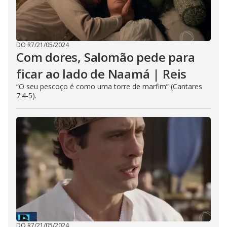
DO R7
/
21/05/2024
Com dores, Salomão pede para
ficar ao lado de Naamá | Reis
“O seu pescoço é como uma torre de marfim” (Cantares
7:4-5).
DO R7
/
21/05/2024