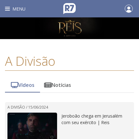
MENU
A Divisão
Vídeos
Notícias
A DIVISÃO /
15/06/2024
Jeroboão chega em Jerusalém
com seu exército | Reis