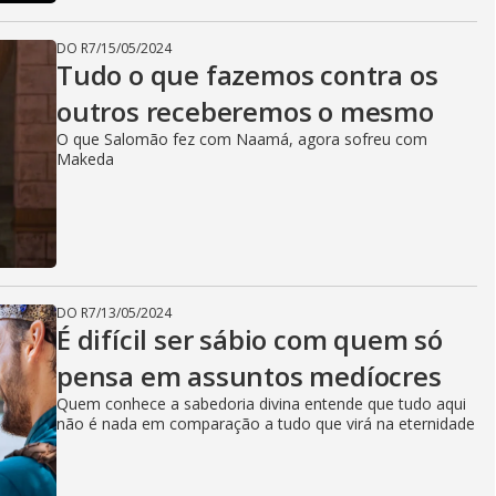
DO R7
/
15/05/2024
Tudo o que fazemos contra os
outros receberemos o mesmo
O que Salomão fez com Naamá, agora sofreu com
Makeda
DO R7
/
13/05/2024
É difícil ser sábio com quem só
pensa em assuntos medíocres
Quem conhece a sabedoria divina entende que tudo aqui
não é nada em comparação a tudo que virá na eternidade