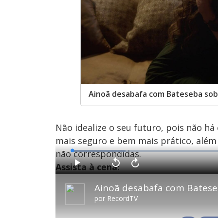
Ainoã desabafa com Bateseba sobr
Não idealize o seu futuro, pois não h
mais seguro e bem mais prático, além 
não correspondidas.
L
o
a
Assista à cena:
d
P
V
A
e
l
o
v
d
a
l
a
:
y
t
n
1
a
ç
6
r
a
.
por
RecordTV
1
r
5
0
1
3
s
0
%
e
s