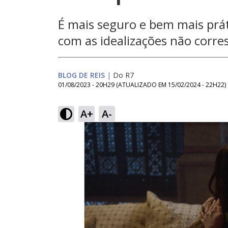
É mais seguro e bem mais prát
com as idealizações não corr
BLOG DE REIS
|
Do R7
01/08/2023 - 20H29
(ATUALIZADO EM
15/02/2024 - 22H22
)
A+
A-