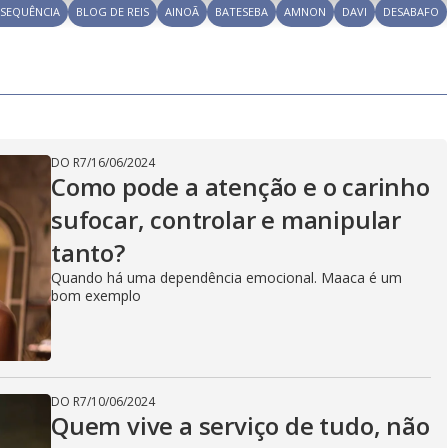
l
e
a
-
i
SEQUÊNCIA
BLOG DE REIS
AINOÃ
BATESEBA
l
AMNON
DAVI
DESABAFO
r
P
o
i
c
n
c
i
t
d
u
g
a
a
r
d
e
e
T
i
m
y
e
DO R7
/
16/06/2024
Como pode a atenção e o carinho
sufocar, controlar e manipular
V
tanto?
Quando há uma dependência emocional. Maaca é um
bom exemplo
i
d
DO R7
/
10/06/2024
Quem vive a serviço de tudo, não