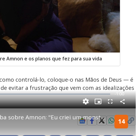
e Amnon e os planos que fez para sua vida
á como controlá-lo, coloque-o nas Mãos de Deus — é
de evitar a frustração que vem com as idealizações
R
-
1:00
e
P
C
P
F
m
o
i
u
m
c
l
p
Ainoã desabafa com Bateseba sobre Amnon: "Eu criei um monstro" | Reis
a
t
l
a
u
s
14
r
r
c
i
t
e
r
i
-
e
l
n
i
e
V
h
n
n