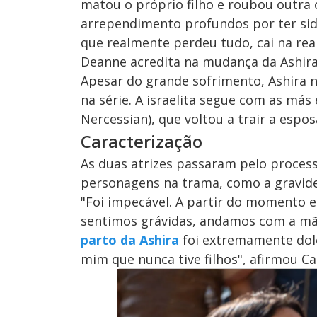
matou o próprio filho e roubou outra 
arrependimento profundos por ter si
M
u
d
que realmente perdeu tudo, cai na real
o
Deanne acredita na mudança da Ashira
Apesar do grande sofrimento, Ashira 
na série. A israelita segue com as más
Nercessian), que voltou a trair a espos
Caracterização
As duas atrizes passaram pelo process
personagens na trama, como a gravide
"Foi impecável. A partir do momento e
sentimos grávidas, andamos com a mão
parto da Ashira
foi extremamente dol
mim que nunca tive filhos", afirmou Ca