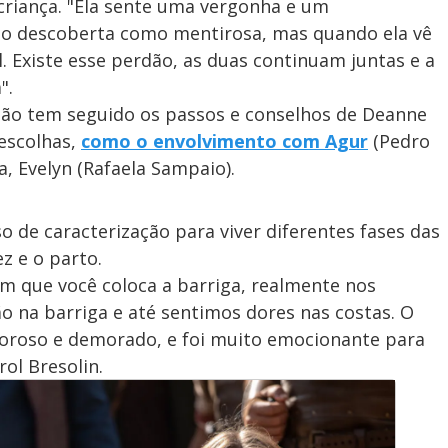
a
criança. "Ela sente uma vergonha e um
i
do descoberta como mentirosa, mas quando ela vê
m
y
. Existe esse perdão, as duas continuam juntas e a
e
".
não tem seguido os passos e conselhos de Deanne
V
 escolhas,
como o envolvimento com Agur
(Pedro
a, Evelyn (Rafaela Sampaio).
i
o de caracterização para viver diferentes fases das
z e o parto.
d
m que você coloca a barriga, realmente nos
 na barriga e até sentimos dores nas costas. O
oroso e demorado, e foi muito emocionante para
e
rol Bresolin.