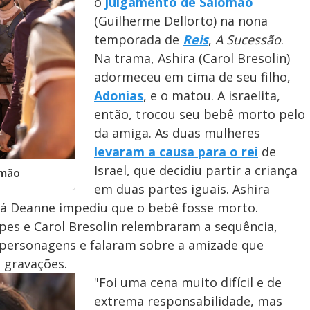
o
julgamento de Salomão
(Guilherme Dellorto) na nona
temporada de
Reis
,
A Sucessão
.
Na trama, Ashira (Carol Bresolin)
adormeceu em cima de seu filho,
Adonias
, e o matou. A israelita,
então, trocou seu bebê morto pelo
da amiga. As duas mulheres
levaram a causa para o rei
de
Israel, que decidiu partir a criança
omão
em duas partes iguais. Ashira
á Deanne impediu que o bebê fosse morto.
opes e Carol Bresolin relembraram a sequência,
 personagens e falaram sobre a amizade que
 gravações.
"Foi uma cena muito difícil e de
extrema responsabilidade, mas