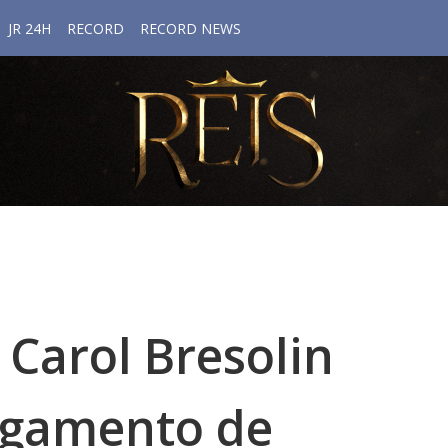
JR 24H
RECORD
RECORD NEWS
 Carol Bresolin
lgamento de