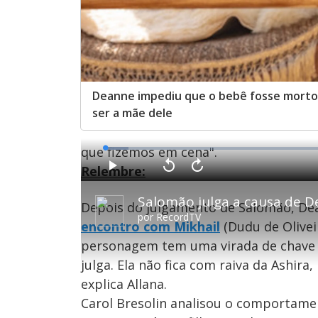
Deanne impediu que o bebê fosse morto
ser a mãe dele
que fizemos em cena".
L
o
a
Relembre:
d
P
V
A
e
l
o
v
d
a
l
a
:
Salomão julga a causa de De
y
t
n
4
Depois do julgamento de Salomão, De
a
ç
.
r
a
9
por
RecordTV
1
r
6
encontro com Mikhail
(Dudu de Olivei
0
1
%
s
0
e
s
personagem tem uma virada de chave 
g
e
u
g
julga. Ela não fica com raiva da Ashira,
n
u
d
n
o
d
explica Allana.
s
o
s
Carol Bresolin analisou o comportame