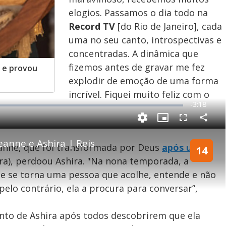
elogios. Passamos o dia todo na
Record TV
[do Rio de Janeiro], cada
uma no seu canto, introspectivas e
concentradas. A dinâmica que
fizemos antes de gravar me fez
 e provou
explodir de emoção de uma forma
incrível. Fiquei muito feliz com o
R
-
3:18
e
P
C
P
F
m
o
i
u
m
c
l
p
anne e Ashira | Reis
a
t
l
anne, que foi transformada por Deus
após um
a
u
s
14
r
r
c
i
t
e
r
ra), perdoou Ashira. "Na nona temporada, a
i
-
e
l
l
n
i
e
V
h
n
n
e se torna uma pessoa que acolhe, entende e não
e
a
-
i
l
r
P
o
 pelo contrário, ela a procura para conversar”,
i
c
n
c
i
t
d
u
g
a
r
d
e
nto de Ashira após todos descobrirem que ela
e
T