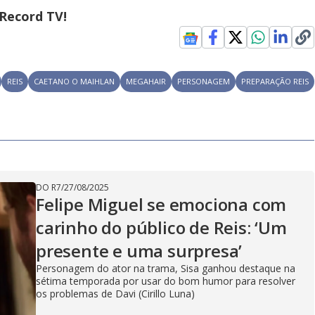
Record TV!
REIS
CAETANO O MAIHLAN
MEGAHAIR
PERSONAGEM
PREPARAÇÃO REIS
DO R7
/
27/08/2025
Felipe Miguel se emociona com
carinho do público de Reis: ‘Um
presente e uma surpresa’
Personagem do ator na trama, Sisa ganhou destaque na
sétima temporada por usar do bom humor para resolver
os problemas de Davi (Cirillo Luna)