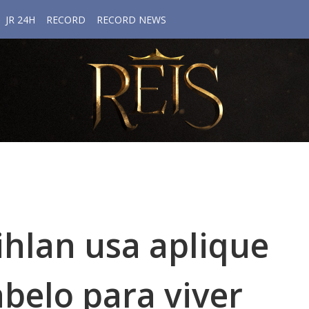
JR 24H
RECORD
RECORD NEWS
hlan usa aplique
belo para viver