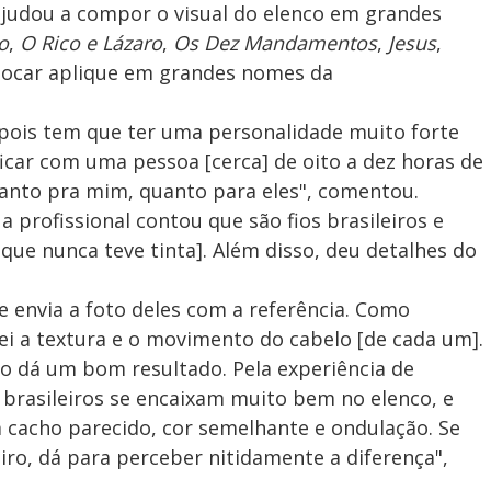
ajudou a compor o visual do elenco em grandes
o
,
O Rico e Lázaro
,
Os Dez Mandamentos
,
Jesus
,
olocar aplique em grandes nomes da
 pois tem que ter uma personalidade muito forte
ficar com uma pessoa [cerca] de oito a dez horas de
tanto pra mim, quanto para eles", comentou.
a profissional contou que são fios brasileiros e
 que nunca teve tinta]. Além disso, deu detalhes do
.
e envia a foto deles com a referência. Como
sei a textura e o movimento do cabelo [de cada um].
não dá um bom resultado. Pela experiência de
os brasileiros se encaixam muito bem no elenco, e
 cacho parecido, cor semelhante e ondulação. Se
iro, dá para perceber nitidamente a diferença",