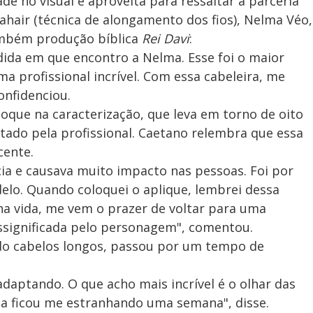
de no visual e aproveita para ressaltar a parceria
hair (técnica de alongamento dos fios), Nelma Véo,
ambém produção bíblica
Rei Davi
:
da em que encontro a Nelma. Esse foi o maior
ma profissional incrível. Com essa cabeleira, me
onfidenciou.
que na caracterização, que leva em torno de oito
stado pela profissional. Caetano relembra que essa
cente.
cia e causava muito impacto nas pessoas. Foi por
delo. Quando coloquei o aplique, lembrei dessa
nha vida, me vem o prazer de voltar para uma
ressignificada pelo personagem", comentou.
ado cabelos longos, passou por um tempo de
aptando. O que acho mais incrível é o olhar das
a ficou me estranhando uma semana", disse.