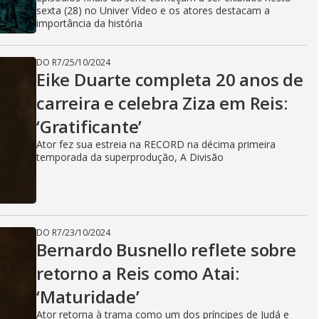
sexta (28) no Univer Vídeo e os atores destacam a
importância da história
DO R7
/
25/10/2024
Eike Duarte completa 20 anos de
carreira e celebra Ziza em Reis:
‘Gratificante’
Ator fez sua estreia na RECORD na décima primeira
temporada da superprodução, A Divisão
DO R7
/
23/10/2024
Bernardo Busnello reflete sobre
retorno a Reis como Atai:
‘Maturidade’
Ator retorna à trama como um dos príncipes de Judá e