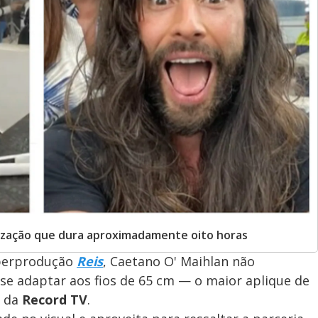
ização que dura aproximadamente oito horas
uperprodução
Reis
, Caetano O' Maihlan não
se adaptar aos fios de 65 cm — o maior aplique de
e da
Record TV
.