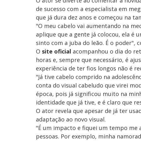
O ator se diverte ao comentar a novida
de sucesso com a especialista em mega
que já dura dez anos e começou na t
"O meu cabelo vai aumentando na medi
aplique que a gente já colocou, ela é u
sinto com a juba do leão. É o poder", c
O
site oficial
acompanhou o dia do reto
horas e, sempre que necessário, é aju
experiência de ter fios longos não é re
"Já tive cabelo comprido na adolescên
conta do visual cabeludo que virei mo
época, pois já significou muito na mi
identidade que já tive, e é claro que 
O ator revela que apesar de já ter us
adaptação ao novo visual.
"É um impacto e fiquei um tempo me ad
pessoas. Por exemplo, minha namorad