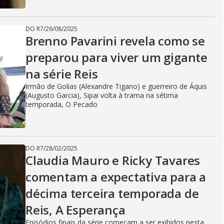
DO R7
/
26/08/2025
Brenno Pavarini revela como se
preparou para viver um gigante
na série Reis
Irmão de Golias (Alexandre Tigano) e guerreiro de Áquis
(Augusto Garcia), Sipai volta à trama na sétima
temporada, O Pecado
DO R7
/
28/02/2025
Claudia Mauro e Ricky Tavares
comentam a expectativa para a
décima terceira temporada de
Reis, A Esperança
Episódios finais da série começam a ser exibidos nesta