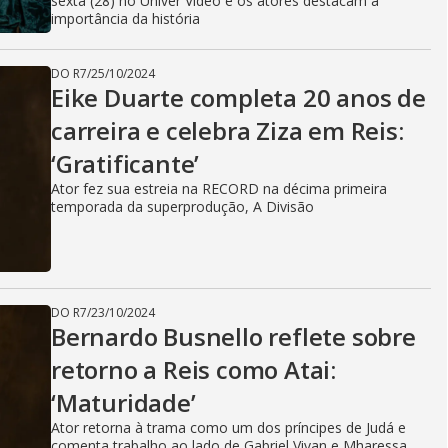
sexta (28) no Univer Vídeo e os atores destacam a
importância da história
DO R7
/
25/10/2024
Eike Duarte completa 20 anos de
carreira e celebra Ziza em Reis:
‘Gratificante’
Ator fez sua estreia na RECORD na décima primeira
temporada da superprodução, A Divisão
DO R7
/
23/10/2024
Bernardo Busnello reflete sobre
retorno a Reis como Atai:
‘Maturidade’
Ator retorna à trama como um dos príncipes de Judá e
comenta trabalho ao lado de Gabriel Vivan e Mharessa