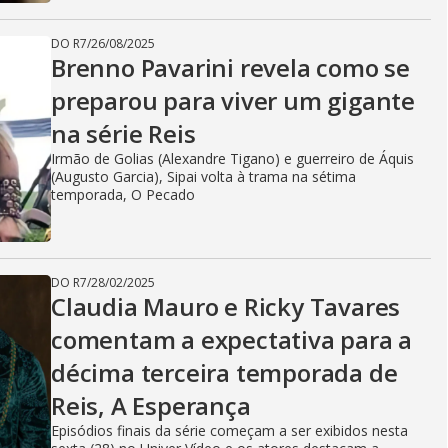
e
DO R7
/
26/08/2025
Brenno Pavarini revela como se
o
preparou para viver um gigante
na série Reis
Irmão de Golias (Alexandre Tigano) e guerreiro de Áquis
(Augusto Garcia), Sipai volta à trama na sétima
temporada, O Pecado
DO R7
/
28/02/2025
Claudia Mauro e Ricky Tavares
comentam a expectativa para a
décima terceira temporada de
Reis, A Esperança
Episódios finais da série começam a ser exibidos nesta