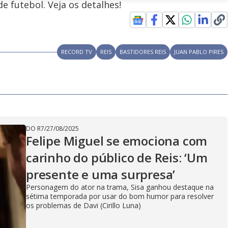
l
o
i
e futebol. Veja os detalhes!
c
n
c
i
t
d
u
g
a
a
r
d
e
e
T
i
RECORD TV
REIS
BASTIDORES REIS
JUAN PABLO PIRES
m
y
e
V
DO R7
/
27/08/2025
Felipe Miguel se emociona com
i
carinho do público de Reis: ‘Um
presente e uma surpresa’
d
Personagem do ator na trama, Sisa ganhou destaque na
sétima temporada por usar do bom humor para resolver
os problemas de Davi (Cirillo Luna)