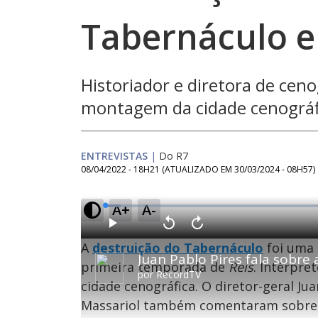
Tabernáculo e
Historiador e diretora de cen
montagem da cidade cenográf
ENTREVISTAS
|
Do R7
08/04/2022 - 18H21
(ATUALIZADO EM
30/03/2024 - 08H57
)
A+
A-
L
o
a
d
P
V
A
e
l
o
v
d
A
destruição do Tabernáculo
foi uma 
a
l
a
:
y
t
n
3
a
ç
primeira temporada de
Reis
. Intérpre
.
r
a
3
por
RecordTV
1
r
8
cidade cenográfica. O diretor-geral Jua
0
1
%
s
0
e
s
Massariol também comentaram sobre 
g
e
u
g