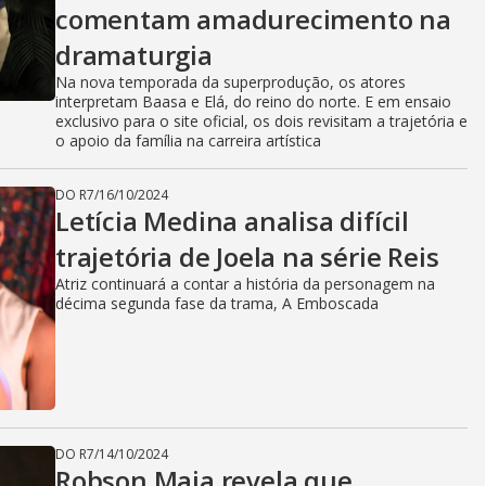
comentam amadurecimento na
dramaturgia
Na nova temporada da superprodução, os atores
interpretam Baasa e Elá, do reino do norte. E em ensaio
exclusivo para o site oficial, os dois revisitam a trajetória e
o apoio da família na carreira artística
DO R7
/
16/10/2024
Letícia Medina analisa difícil
trajetória de Joela na série Reis
Atriz continuará a contar a história da personagem na
décima segunda fase da trama, A Emboscada
DO R7
/
14/10/2024
Robson Maia revela que