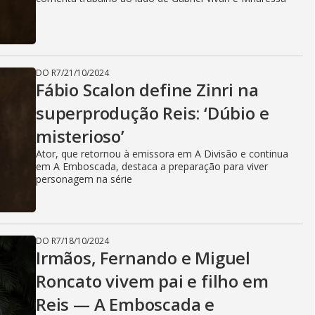
DO R7
/
21/10/2024
Fábio Scalon define Zinri na
superprodução Reis: ‘Dúbio e
misterioso’
Ator, que retornou à emissora em A Divisão e continua
em A Emboscada, destaca a preparação para viver
personagem na série
DO R7
/
18/10/2024
Irmãos, Fernando e Miguel
Roncato vivem pai e filho em
Reis — A Emboscada e