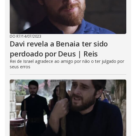
DO R7
/
14/07/2023
Davi revela a Benaia ter sido
perdoado por Deus | Reis
Rei de Israel agradece ao amigo por não o ter julgado por
seus erros