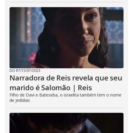
DO R7
/
15/07/2023
Narradora de Reis revela que seu
marido é Salomão | Reis
Filho de Davi e Bateseba, o israelita também tem o nome
de Jedidias