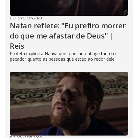
DO R7
/
13/07/2023
Natan reflete: "Eu prefiro morrer
do que me afastar de Deus" |
Reis
Profeta explica a Naava que o pecado atinge tanto o
pecador quanto as pessoas que estão ao redor dele
DO R7
/
12/07/2023