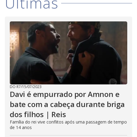
Últimas
d
e
o
DO R7
/
15/07/2023
Davi é empurrado por Amnon e
bate com a cabeça durante briga
dos filhos | Reis
Família do rei vive conflitos após uma passagem de tempo
de 14 anos