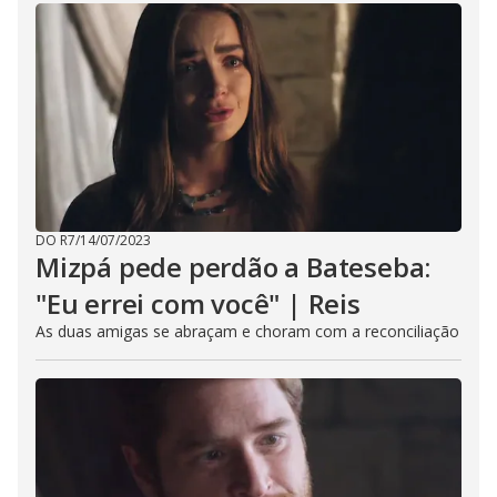
DO R7
/
14/07/2023
Mizpá pede perdão a Bateseba:
"Eu errei com você" | Reis
As duas amigas se abraçam e choram com a reconciliação