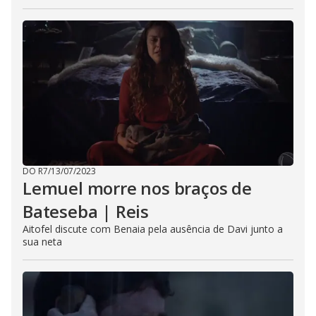
DO R7
/
13/07/2023
Lemuel morre nos braços de
Bateseba | Reis
Aitofel discute com Benaia pela ausência de Davi junto a
sua neta