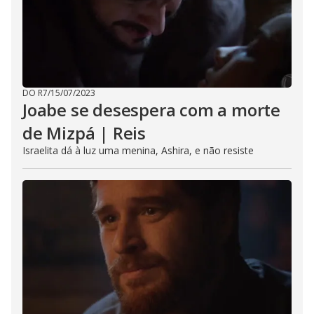
DO R7
/
15/07/2023
Joabe se desespera com a morte
de Mizpá | Reis
Israelita dá à luz uma menina, Ashira, e não resiste