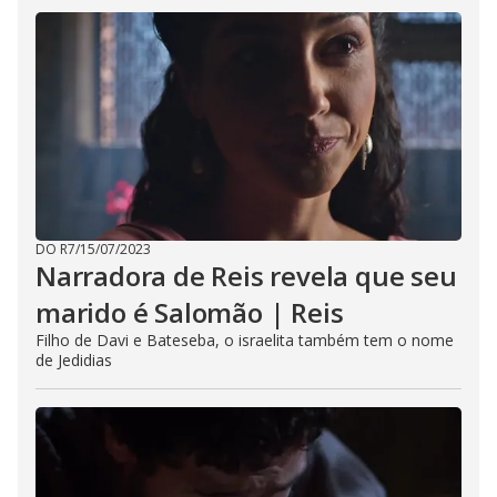
DO R7
/
15/07/2023
Narradora de Reis revela que seu
marido é Salomão | Reis
Filho de Davi e Bateseba, o israelita também tem o nome
de Jedidias