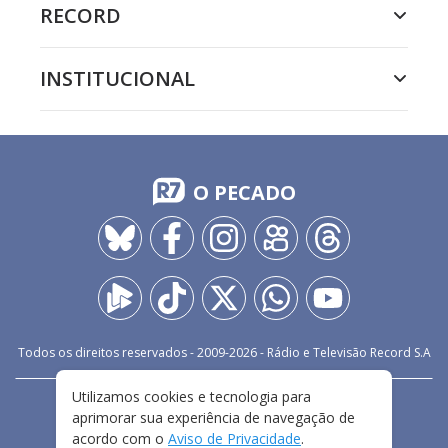
RECORD
INSTITUCIONAL
O PECADO
Todos os direitos reservados - 2009-
2026
- Rádio e Televisão Record S.A
Utilizamos cookies e tecnologia para
CARREIRA
FALE CONOSCO
PRIVACIDADE
aprimorar sua experiência de navegação de
TERMOS E CONDIÇÕES DE USO
acordo com o
Aviso de Privacidade
.