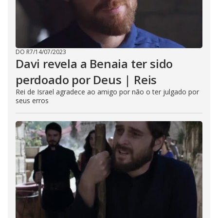
DO R7
/
14/07/2023
Davi revela a Benaia ter sido
perdoado por Deus | Reis
Rei de Israel agradece ao amigo por não o ter julgado por
seus erros