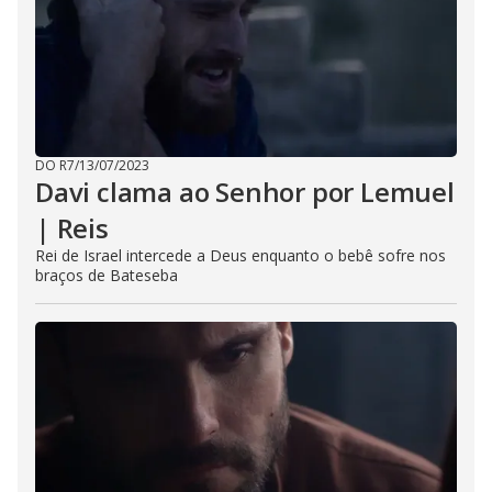
DO R7
/
13/07/2023
Davi clama ao Senhor por Lemuel
| Reis
Rei de Israel intercede a Deus enquanto o bebê sofre nos
braços de Bateseba