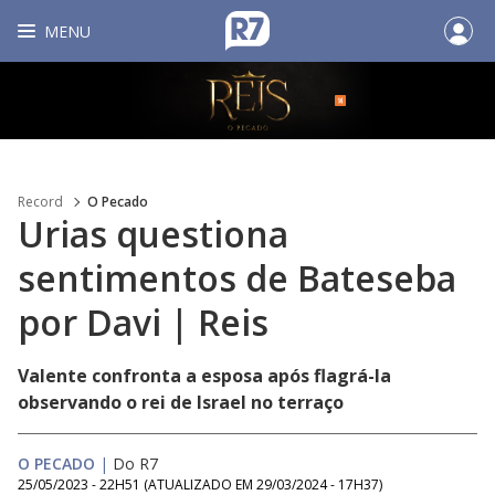
MENU
Record
O Pecado
Urias questiona
sentimentos de Bateseba
por Davi | Reis
Valente confronta a esposa após flagrá-la
observando o rei de Israel no terraço
O PECADO
|
Do R7
25/05/2023 - 22H51
(ATUALIZADO EM
29/03/2024 - 17H37
)