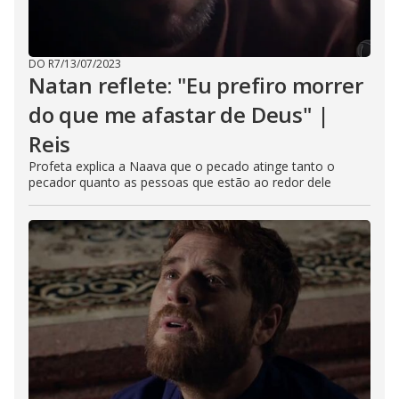
DO R7
/
13/07/2023
Natan reflete: "Eu prefiro morrer
do que me afastar de Deus" |
Reis
Profeta explica a Naava que o pecado atinge tanto o
pecador quanto as pessoas que estão ao redor dele