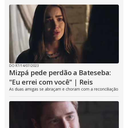
DO R7
/
14/07/2023
Mizpá pede perdão a Bateseba:
"Eu errei com você" | Reis
As duas amigas se abraçam e choram com a reconciliação