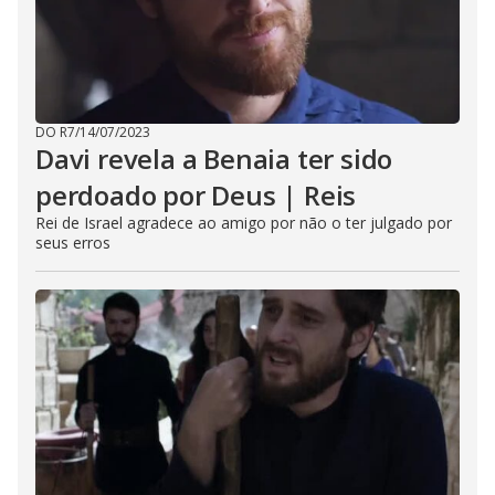
DO R7
/
14/07/2023
Davi revela a Benaia ter sido
perdoado por Deus | Reis
Rei de Israel agradece ao amigo por não o ter julgado por
seus erros