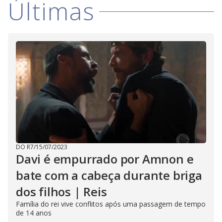
i
Últimas
d
e
o
DO R7
/
15/07/2023
Davi é empurrado por Amnon e
bate com a cabeça durante briga
dos filhos | Reis
Família do rei vive conflitos após uma passagem de tempo
de 14 anos