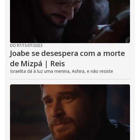
DO R7
/
15/07/2023
Joabe se desespera com a morte
de Mizpá | Reis
Israelita dá à luz uma menina, Ashira, e não resiste