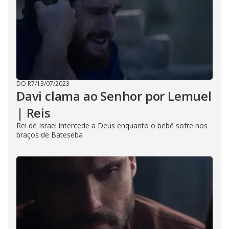
DO R7
/
13/07/2023
Davi clama ao Senhor por Lemuel
| Reis
Rei de Israel intercede a Deus enquanto o bebê sofre nos
braços de Bateseba