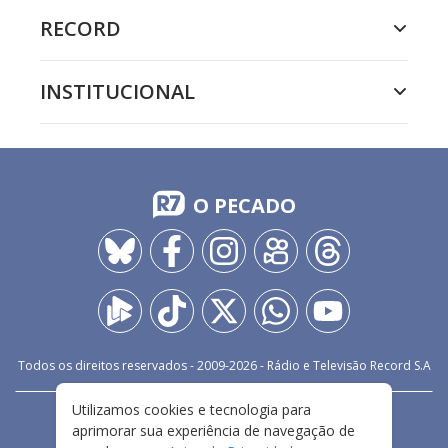
RECORD
INSTITUCIONAL
O PECADO
Todos os direitos reservados - 2009-
2026
- Rádio e Televisão Record S.A
Utilizamos cookies e tecnologia para
CARREIRA
FALE CONOSCO
PRIVACIDADE
aprimorar sua experiência de navegação de
TERMOS E CONDIÇÕES DE USO