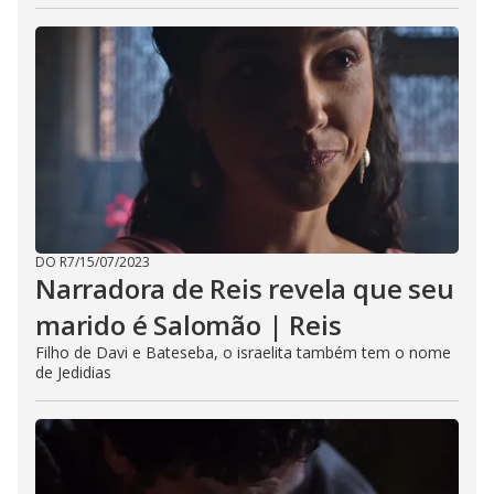
DO R7
/
15/07/2023
Narradora de Reis revela que seu
marido é Salomão | Reis
Filho de Davi e Bateseba, o israelita também tem o nome
de Jedidias