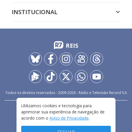
INSTITUCIONAL
REIS
Todos os direitos reservados - 2009-
2026
- Rádio e Televisão Record S.A
Utilizamos cookies e tecnologia para
CARREIRA
FALE CONOSCO
PRIVACIDADE
aprimorar sua experiência de navegação de
TERMOS E CONDIÇÕES DE USO
acordo com o
Aviso de Privacidade
.