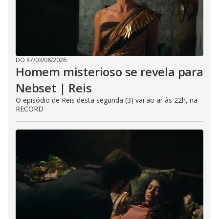
DO R7
/
03/08/2026
Homem misterioso se revela para
Nebset | Reis
O episódio de Reis desta segunda (3) vai ao ar às 22h, na
RECORD