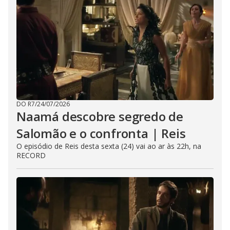
DO R7
/
24/07/2026
Naamá descobre segredo de
Salomão e o confronta | Reis
O episódio de Reis desta sexta (24) vai ao ar às 22h, na
RECORD