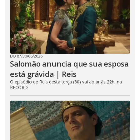
DO R7
/
30/06/2026
Salomão anuncia que sua esposa
está grávida | Reis
O episódio de Reis desta terça (30) vai ao ar às 22h, na
RECORD