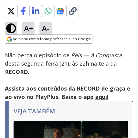
A+
A-
Loaded
:
100.00%
Adicione como fonte preferencial no Google
Subtitles
Ativar
Som
Opens in new window
Não perca o episódio de
Reis — A Conquista
desta segunda-feira (21), às 22h na tela da
RECORD
.
Assista aos conteúdos da RECORD de graça e
ao vivo no PlayPlus. Baixe o app
aqui!
VEJA TAMBÉM