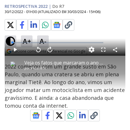
RETROSPECTIVA 2022
|
Do R7
30/12/2022 - 01H30
(ATUALIZADO EM
30/03/2024 - 15H06
)
A+
A-
L
o
a
Adicione como fonte preferencial no Google
d
C
P
V
A
P
F
e
o
l
o
v
u
Opens in new window
d
m
a
l
a
l
:
Veja os fatos que marcaram o ano em São Paulo | Retrospectiva 2022
p
y
t
n
l
2
2022 começou com um grande susto em São
a
a
ç
s
.
por
RecordTV
r
r
a
c
7
t
1
r
l
r
5
Paulo, quando uma cratera se abriu em plena
i
0
1
e
%
l
s
0
e
h
marginal Tietê. Ao longo do ano, vimos um
e
s
n
a
g
e
r
u
g
jogador matar um motociclista em um acidente
n
u
a
d
n
o
d
gravíssimo. E ainda: a casa abandonada que
s
o
s
tomou conta da internet.
y
M
u
d