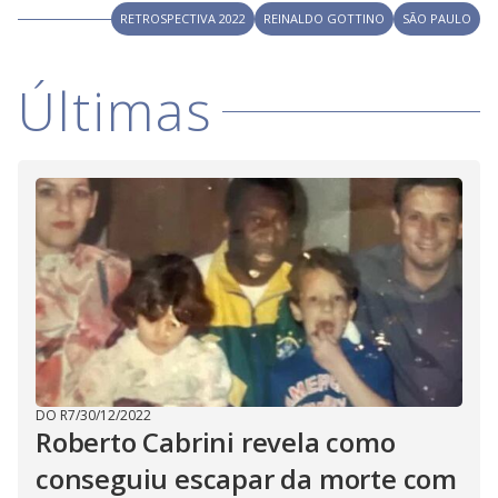
V
o
RETROSPECTIVA 2022
REINALDO GOTTINO
SÃO PAULO
i
Últimas
d
e
o
DO R7
/
30/12/2022
Roberto Cabrini revela como
conseguiu escapar da morte com