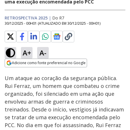
uma execução encomendada pelo PCC
RETROSPECTIVA 2025
|
Do R7
30/12/2025 - 00H01
(ATUALIZADO EM
30/12/2025 - 00H01
)
A+
A-
Loaded
:
58.37%
Adicione como fonte preferencial no Google
Ativar
Som
Opens in new window
Um ataque ao coração da segurança pública.
Rui Ferraz, um homem que combateu o crime
organizado, foi silenciado em uma ação que
envolveu armas de guerra e criminosos
treinados. Desde o início, vestígios já indicavam
se tratar de uma execução encomendada pelo
PCC. No dia em que foi assassinado, Rui Ferraz