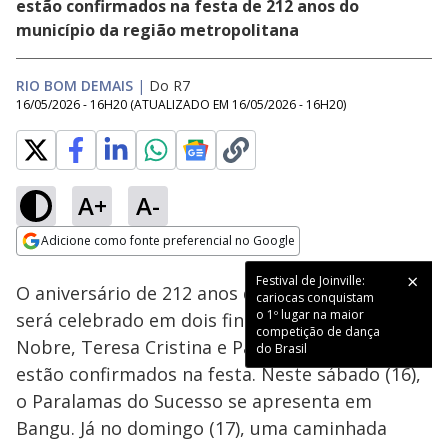
estão confirmados na festa de 212 anos do
município da região metropolitana
RIO BOM DEMAIS
|
Do R7
16/05/2026 - 16H20
(ATUALIZADO EM
16/05/2026 - 16H20
)
A+
A-
Loaded
:
75.81%
Adicione como fonte preferencial no Google
Subtitles
Ativar
Som
Opens in new window
O aniversário de 212 anos da cidade de Maricá
será celebrado em dois finais de semana. Dudu
Nobre, Teresa Cristina e Paulinho da Viola
estão confirmados na festa. Neste sábado (16),
o Paralamas do Sucesso se apresenta em
Bangu. Já no domingo (17), uma caminhada