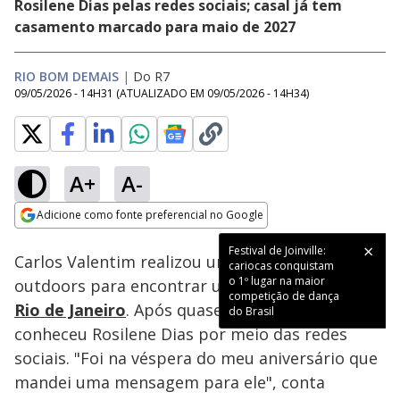
Rosilene Dias pelas redes sociais; casal já tem
casamento marcado para maio de 2027
RIO BOM DEMAIS
|
Do R7
09/05/2026 - 14H31
(ATUALIZADO EM
09/05/2026 - 14H34
)
A+
A-
Loaded
:
21.48%
Adicione como fonte preferencial no Google
Subtitles
Ativar
Som
Opens in new window
Festival de Joinville:
Carlos Valentim realizou uma campanha com
cariocas conquistam
o 1º lugar na maior
outdoors para encontrar uma namorada, no
competição de dança
Rio de Janeiro
. Após quase dois anos, ele
do Brasil
conheceu Rosilene Dias por meio das redes
sociais. "Foi na véspera do meu aniversário que
mandei uma mensagem para ele", conta