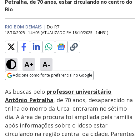
Petralha, de 70 anos, estar circulando no centro do
Rio
RIO BOM DEMAIS
|
Do R7
18/10/2025 - 14H05
(ATUALIZADO EM
18/10/2025 - 14H31
)
A+
A-
Loaded
:
25.82%
Adicione como fonte preferencial no Google
Subtitles
Ativar
Som
Opens in new window
As buscas pelo
professor universitário
Antônio Petralha
, de 70 anos, desaparecido na
trilha do morro da Urca, entraram no sétimo
dia. A área de procura foi ampliada pela família
após informações sobre o idoso estar
circulando na região central da cidade. Parentes