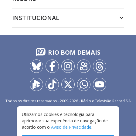
INSTITUCIONAL
RIO BOM DEMAIS
Todos os direitos reservados - 2009-
2026
- Rádio e Televisão Record S.A
Utilizamos cookies e tecnologia para
CARREIRA
FALE CONOSCO
PRIVACIDADE
aprimorar sua experiência de navegação de
TERMOS E CONDIÇÕES DE USO
acordo com o
Aviso de Privacidade
.