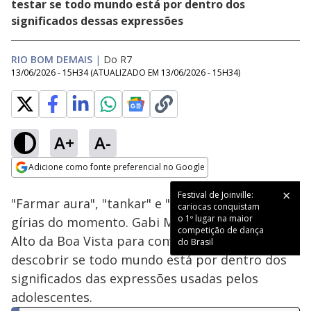
testar se todo mundo está por dentro dos
significados dessas expressões
RIO BOM DEMAIS
|
Do R7
13/06/2026 - 15H34
(ATUALIZADO EM
13/06/2026 - 15H34
)
A+
A-
Loaded
:
18.51%
Adicione como fonte preferencial no Google
Subtitles
Ativar
Som
Opens in new window
Festival de Joinville:
"Farmar aura", "tankar" e "fomo" são algumas
cariocas conquistam
o 1º lugar na maior
gírias do momento. Gabi Marques esteve no
competição de dança
Alto da Boa Vista para conversar com a galera e
do Brasil
descobrir se todo mundo está por dentro dos
significados das expressões usadas pelos
adolescentes.