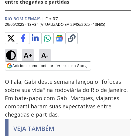
entre chegadas e partidas
RIO BOM DEMAIS
|
Do R7
29/06/2025 - 13H34
(ATUALIZADO EM
29/06/2025 - 13H35
)
A+
A-
Loaded
:
31.30%
Adicione como fonte preferencial no Google
Subtitles
Ativar
Som
Opens in new window
O Fala, Gabi deste semana lançou o "fofocas
sobre sua vida" na rodoviária do Rio de Janeiro.
Em bate-papo com Gabi Marques, viajantes
compartilharam suas expectativas entre
chegadas e partidas.
VEJA TAMBÉM