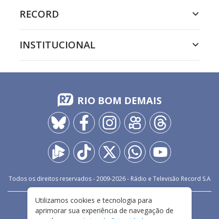
RECORD
INSTITUCIONAL
RIO BOM DEMAIS
Todos os direitos reservados - 2009-
2026
- Rádio e Televisão Record S.A
Utilizamos cookies e tecnologia para
CARREIRA
FALE CONOSCO
PRIVACIDADE
aprimorar sua experiência de navegação de
TERMOS E CONDIÇÕES DE USO