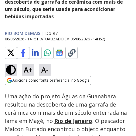
descoberta de garrafa de cerâmica com mais de
um século, que seria usada para acondicionar
bebidas importadas
RIO BOM DEMAIS
|
Do R7
06/06/2026 - 14H51
(ATUALIZADO EM
06/06/2026 - 14H52
)
A+
A-
Loaded
:
11.68%
Adicione como fonte preferencial no Google
Subtitles
Ativar
Som
Opens in new window
Uma ação do projeto Águas da Guanabara
resultou na descoberta de uma garrafa de
cerâmica com mais de um século enterrada na
lama em Magé, no
Rio de Janeiro
. O pescador
Maicon Furtado encontrou o objeto enquanto